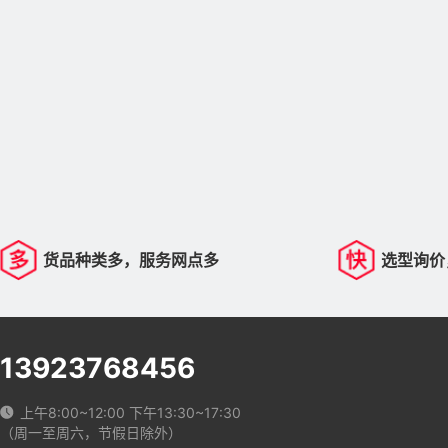
货品种类多，服务网点多
选型询价
13923768456
上午8:00~12:00 下午13:30~17:30
（周一至周六，节假日除外）