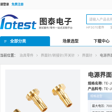
请登录
免费注册
HP3070套件
全部分类
场景选型
下载中心
GR泰瑞达套件(Teradyne) / HP3070套件 / TR套件 / SPEA套件 / Checksum套件 / SRC星河套件 / JET套件 / IPTE套件 / PTI 在线套件
欧规FCT测试套件 / 手动FCT套件 / 气动FCT套件 / FCT测试机柜
ICT界面板/inface板 / 界面针/转接针/开关针 / 接地板/镀锡覆铜板 / 欧标Block块/界面端口 / 治具线材 / 治具把手 / 治具拉扣/安全装置 / 压棒/豆丁 / 载板定位柱/载板定位柱/定位销钉 / 载板配件 / 导柱/导套 / 治具车件/连接件 / 轴承密封套/固定套 / 弹性定位柱托针/弹性压棒按键 / 真空密封海绵 / 真空吸口组件 / 翻盖支撑架/转轴合页 / 双行程气动模组 / 气弹簧 / 接地片 / ICT电子料 / 计数器/真空表 / 导光光纤 / 升降机构/扫描枪支架 / inline治具零件 / 针点检查/清洗工具 / 探针/压棒安装工具 / TR/GR/Keysight3070测试机配件 / 侧插模组
理德治具零件 / Yamaha治具零件 / 针线盘支柱/销钉 / 线针治具转接台
ICT治具设备 / PCB线针治具设备
当前位置：
治具零件
界面针/转接针/开关针
界面针
电源界
电源界面
规格名称:
TE-J
产品料号:
TE-J
规格选型
最大电压:
70