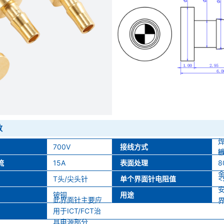
数
焊
700V
接线方式
m
流
15A
表面处理
8
金
T头/尖头针
单个界面针电阻值
<
安
铍铜
用途
此界面针主要应
用于ICT/FCT治
具电源部分