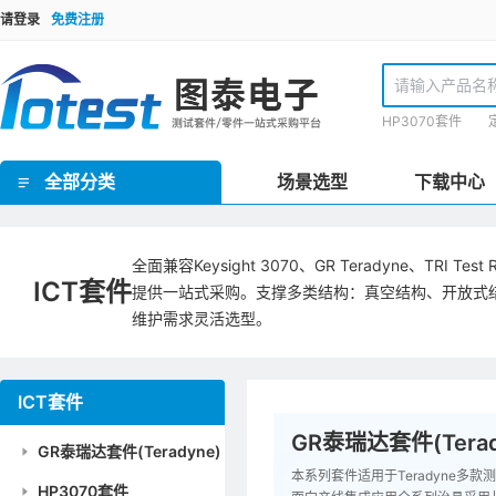
请登录
免费注册
HP3070套件
全部分类
场景选型
下载中心
GR泰瑞达套件(Teradyne) / HP3070套件 / TR套件 / SPEA套件 / Checksum套件 / SRC星河套件 / JET套件 / IPTE套件 / PTI 在线套件
欧规FCT测试套件 / 手动FCT套件 / 气动FCT套件 / FCT测试机柜
ICT界面板/inface板 / 界面针/转接针/开关针 / 接地板/镀锡覆铜板 / 欧标Block块/界面端口 / 治具线材 / 治具把手 / 治具拉扣/安全装置 / 压棒/豆丁 / 载板定位柱/载板定位柱/定位销钉 / 载板配件 / 导柱/导套 / 治具车件/连接件 / 轴承密封套/固定套 / 弹性定位柱托针/弹性压棒按键 / 真空密封海绵 / 真空吸口组件 / 翻盖支撑架/转轴合页 / 双行程气动模组 / 气弹簧 / 接地片 / ICT电子料 / 计数器/真空表 / 导光光纤 / 升降机构/扫描枪支架 / inline治具零件 / 针点检查/清洗工具 / 探针/压棒安装工具 / TR/GR/Keysight3070测试机配件 / 侧插模组
理德治具零件 / Yamaha治具零件 / 针线盘支柱/销钉 / 线针治具转接台
ICT治具设备 / PCB线针治具设备
全面兼容Keysight 3070、GR Teradyne、T
ICT套件
提供一站式采购。支撑多类结构：真空结构、开放式结
维护需求灵活选型。
ICT套件
GR泰瑞达套件(Terad
GR泰瑞达套件(Teradyne)
本系列套件适用于Teradyne多款测试平
HP3070套件