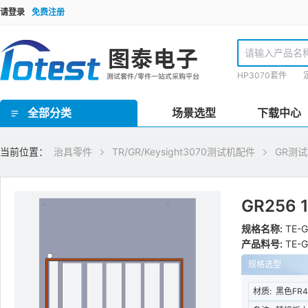
请登录
免费注册
HP3070套件
全部分类
场景选型
下载中心
GR泰瑞达套件(Teradyne) / HP3070套件 / TR套件 / SPEA套件 / Checksum套件 / SRC星河套件 / JET套件 / IPTE套件 / PTI 在线套件
欧规FCT测试套件 / 手动FCT套件 / 气动FCT套件 / FCT测试机柜
ICT界面板/inface板 / 界面针/转接针/开关针 / 接地板/镀锡覆铜板 / 欧标Block块/界面端口 / 治具线材 / 治具把手 / 治具拉扣/安全装置 / 压棒/豆丁 / 载板定位柱/载板定位柱/定位销钉 / 载板配件 / 导柱/导套 / 治具车件/连接件 / 轴承密封套/固定套 / 弹性定位柱托针/弹性压棒按键 / 真空密封海绵 / 真空吸口组件 / 翻盖支撑架/转轴合页 / 双行程气动模组 / 气弹簧 / 接地片 / ICT电子料 / 计数器/真空表 / 导光光纤 / 升降机构/扫描枪支架 / inline治具零件 / 针点检查/清洗工具 / 探针/压棒安装工具 / TR/GR/Keysight3070测试机配件 / 侧插模组
理德治具零件 / Yamaha治具零件 / 针线盘支柱/销钉 / 线针治具转接台
ICT治具设备 / PCB线针治具设备
当前位置：
治具零件
TR/GR/Keysight3070测试机配件
GR测
GR256
规格名称:
TE-G
产品料号:
TE-G
规格选型
材质:
黑色FR