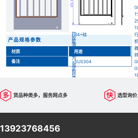
转
G
接
T
板
黑
2
上
色
1
硅
FR4+硅
胶
产品规格参数
胶
海
海
绵
材质
用途
绵
为
备注
+SUS304
G
易
定
G
损
位
1
品
柱
需
要
货品种类多，服务网点多
选型询价
定
期
更
换
13923768456