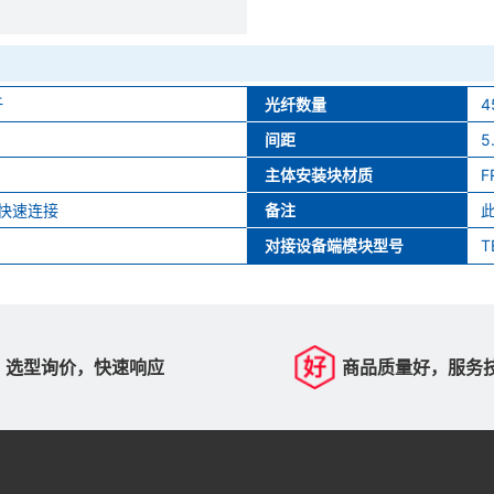
纤
光纤数量
4
间距
5
主体安装块材质
F
快速连接
备注
对接设备端模块型号
T
选型询价，快速响应
商品质量好，服务