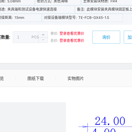
间距:
5.08mm
密封方式:
黑色海绵
主体安装块材质:
FR4
用途:
夹具端和测试设备电源快速连接
备注:
此模块安装夹具模块固定板
对接距离:
15mm
对接设备端模块型号:
TE-FCB-GX45-1.5
单价:
登录查看优惠价
数量:
PCS
询价
加
总价:
登录查看优惠价
预览
图纸下载
实物图片