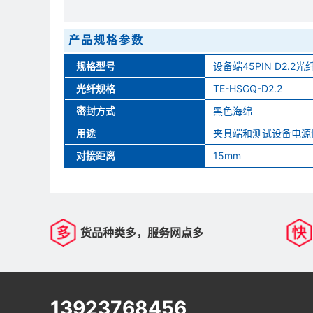
产品规格参数
规格型号
设备端45PIN D2.2光
光纤规格
TE-HSGQ-D2.2
密封方式
黑色海绵
用途
夹具端和测试设备电源
对接距离
15mm
货品种类多，服务网点多
13923768456