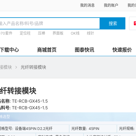
我的消息
我的账户
我的
搜索
070套件
定位柱
压棒
界面板
OK线
线针
下载中心
商城首页
图泰快讯
快速报价
接模块
光纤转接模块
纤转接模块
名称:
TE-RCB-GX45-1.5
料号:
TE-RCB-GX45-1.5
格选型
规格型号:
设备端45PIN D2.2光纤
光纤数量:
45PIN
光纤规格: