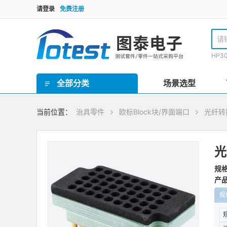
请登录
免费注册
HP3
全部分类
场景选型
GR泰瑞达套件(Teradyne) / HP3070套件 / TR套件 / SPEA套件 / Checksum套件 / SRC星河套件 / JET套件 / IPTE套件 / PTI 在线套件
欧规FCT测试套件 / 手动FCT套件 / 气动FCT套件 / FCT测试机柜
ICT界面板/inface板 / 界面针/转接针/开关针 / 接地板/镀锡覆铜板 / 欧标Block块/界面端口 / 治具线材 / 治具把手 / 治具拉扣/安全装置 / 压棒/豆丁 / 载板定位柱/载板定位柱/定位销钉 / 载板配件 / 导柱/导套 / 治具车件/连接件 / 轴承密封套/固定套 / 弹性定位柱托针/弹性压棒按键 / 真空密封海绵 / 真空吸口组件 / 翻盖支撑架/转轴合页 / 双行程气动模组 / 气弹簧 / 接地片 / ICT电子料 / 计数器/真空表 / 导光光纤 / 升降机构/扫描枪支架 / inline治具零件 / 针点检查/清洗工具 / 探针/压棒安装工具 / TR/GR/Keysight3070测试机配件 / 侧插模组
理德治具零件 / Yamaha治具零件 / 针线盘支柱/销钉 / 线针治具转接台
ICT治具设备 / PCB线针治具设备
当前位置：
治具零件
欧标Block块/界面端口
光纤转
光
规格
产品
规