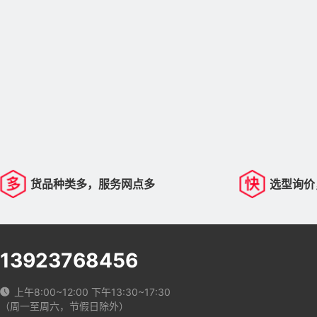
货品种类多，服务网点多
选型询价
13923768456
上午8:00~12:00 下午13:30~17:30
（周一至周六，节假日除外）