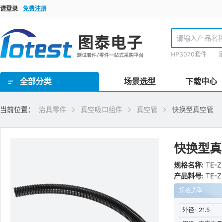
请登录
免费注册
HP3070套件
全部分类
场景选型
下载中心
GR泰瑞达套件(Teradyne) / HP3070套件 / TR套件 / SPEA套件 / Checksum套件 / SRC星河套件 / JET套件 / IPTE套件 / PTI 在线套件
欧规FCT测试套件 / 手动FCT套件 / 气动FCT套件 / FCT测试机柜
ICT界面板/inface板 / 界面针/转接针/开关针 / 接地板/镀锡覆铜板 / 欧标Block块/界面端口 / 治具线材 / 治具把手 / 治具拉扣/安全装置 / 压棒/豆丁 / 载板定位柱/载板定位柱/定位销钉 / 载板配件 / 导柱/导套 / 治具车件/连接件 / 轴承密封套/固定套 / 弹性定位柱托针/弹性压棒按键 / 真空密封海绵 / 真空吸口组件 / 翻盖支撑架/转轴合页 / 双行程气动模组 / 气弹簧 / 接地片 / ICT电子料 / 计数器/真空表 / 导光光纤 / 升降机构/扫描枪支架 / inline治具零件 / 针点检查/清洗工具 / 探针/压棒安装工具 / TR/GR/Keysight3070测试机配件 / 侧插模组
理德治具零件 / Yamaha治具零件 / 针线盘支柱/销钉 / 线针治具转接台
ICT治具设备 / PCB线针治具设备
当前位置：
治具零件
真空吸口组件
真空管
快换型真空管
快换型真
规格名称:
TE-Z
产品料号:
TE-Z
规格选型
外径:
21.5