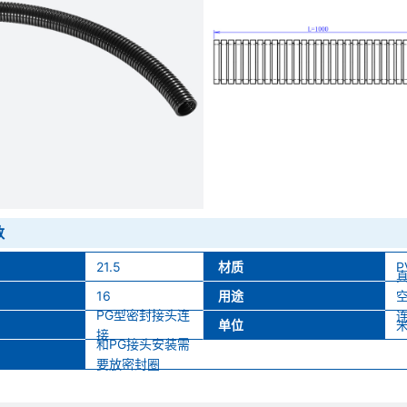
数
21.5
材质
P
16
用途
PG型密封接头连
单位
接
和PG接头安装需
要放密封圈