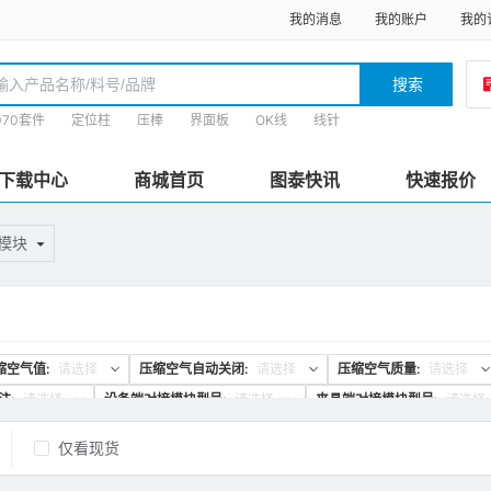
我的消息
我的账户
我的
搜索
070套件
定位柱
压棒
界面板
OK线
线针
下载中心
商城首页
图泰快讯
快速报价
模块
缩空气值:
请选择
压缩空气自动关闭:
请选择
压缩空气质量:
请选择
注:
请选择
设备端对接模块型号:
请选择
夹具端对接模块型号:
请选择
仅看现货