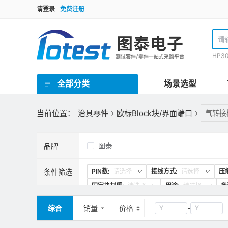
请登录
免费注册
HP3
全部分类
场景选型
GR泰瑞达套件(Teradyne) / HP3070套件 / TR套件 / SPEA套件 / Checksum套件 / SRC星河套件 / JET套件 / IPTE套件 / PTI 在线套件
欧规FCT测试套件 / 手动FCT套件 / 气动FCT套件 / FCT测试机柜
ICT界面板/inface板 / 界面针/转接针/开关针 / 接地板/镀锡覆铜板 / 欧标Block块/界面端口 / 治具线材 / 治具把手 / 治具拉扣/安全装置 / 压棒/豆丁 / 载板定位柱/载板定位柱/定位销钉 / 载板配件 / 导柱/导套 / 治具车件/连接件 / 轴承密封套/固定套 / 弹性定位柱托针/弹性压棒按键 / 真空密封海绵 / 真空吸口组件 / 翻盖支撑架/转轴合页 / 双行程气动模组 / 气弹簧 / 接地片 / ICT电子料 / 计数器/真空表 / 导光光纤 / 升降机构/扫描枪支架 / inline治具零件 / 针点检查/清洗工具 / 探针/压棒安装工具 / TR/GR/Keysight3070测试机配件 / 侧插模组
理德治具零件 / Yamaha治具零件 / 针线盘支柱/销钉 / 线针治具转接台
ICT治具设备 / PCB线针治具设备
当前位置：
治具零件
欧标Block块/界面端口
气转接
图泰
品牌
条件筛选
PIN数:
请选择
接线方式:
请选择
压
固定块材质:
请选择
用途:
请选择
备
尾端连接方式:
请选择
插拔寿命:
请选择
综合
销量
价格
-
￥
￥
清空
确定