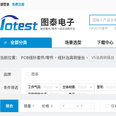
请登录
免费注册
HP3070套件
全部分类
场景选型
下载中心
GR泰瑞达套件(Teradyne) / HP3070套件 / TR套件 / SPEA套件 / Checksum套件 / SRC星河套件 / JET套件 / IPTE套件 / PTI 在线套件
欧规FCT测试套件 / 手动FCT套件 / 气动FCT套件 / FCT测试机柜
ICT界面板/inface板 / 界面针/转接针/开关针 / 接地板/镀锡覆铜板 / 欧标Block块/界面端口 / 治具线材 / 治具把手 / 治具拉扣/安全装置 / 压棒/豆丁 / 载板定位柱/载板定位柱/定位销钉 / 载板配件 / 导柱/导套 / 治具车件/连接件 / 轴承密封套/固定套 / 弹性定位柱托针/弹性压棒按键 / 真空密封海绵 / 真空吸口组件 / 翻盖支撑架/转轴合页 / 双行程气动模组 / 气弹簧 / 接地片 / ICT电子料 / 计数器/真空表 / 导光光纤 / 升降机构/扫描枪支架 / inline治具零件 / 针点检查/清洗工具 / 探针/压棒安装工具 / TR/GR/Keysight3070测试机配件 / 侧插模组
理德治具零件 / Yamaha治具零件 / 针线盘支柱/销钉 / 线针治具转接台
ICT治具设备 / PCB线针治具设备
当前位置：
PCB线针套件/零件
线针治具转接台
V5治具转接台
图泰
品牌
条件筛选
工作气压:
请选择
主体材质:
请选择
型号:
请选择
安装固定方式:
请选择
备注:
请选择
综合
销量
价格
-
仅
￥
￥
清空
确定