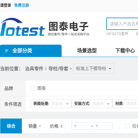
请登录
免费注册
HP3070套件
全部分类
场景选型
下载中心
GR泰瑞达套件(Teradyne) / HP3070套件 / TR套件 / SPEA套件 / Checksum套件 / SRC星河套件 / JET套件 / IPTE套件 / PTI 在线套件
欧规FCT测试套件 / 手动FCT套件 / 气动FCT套件 / FCT测试机柜
ICT界面板/inface板 / 界面针/转接针/开关针 / 接地板/镀锡覆铜板 / 欧标Block块/界面端口 / 治具线材 / 治具把手 / 治具拉扣/安全装置 / 压棒/豆丁 / 载板定位柱/载板定位柱/定位销钉 / 载板配件 / 导柱/导套 / 治具车件/连接件 / 轴承密封套/固定套 / 弹性定位柱托针/弹性压棒按键 / 真空密封海绵 / 真空吸口组件 / 翻盖支撑架/转轴合页 / 双行程气动模组 / 气弹簧 / 接地片 / ICT电子料 / 计数器/真空表 / 导光光纤 / 升降机构/扫描枪支架 / inline治具零件 / 针点检查/清洗工具 / 探针/压棒安装工具 / TR/GR/Keysight3070测试机配件 / 侧插模组
理德治具零件 / Yamaha治具零件 / 针线盘支柱/销钉 / 线针治具转接台
ICT治具设备 / PCB线针治具设备
当前位置：
治具零件
导柱/导套
标准上下模导柱
图泰
品牌
条件筛选
表面处理:
请选择
安装方式:
请选择
材质:
请选择
综合
销量
价格
-
仅
￥
￥
清空
确定