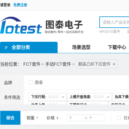
请登录
免费注册
HP3070套件
全部分类
场景选型
下载中心
GR泰瑞达套件(Teradyne) / HP3070套件 / TR套件 / SPEA套件 / Checksum套件 / SRC星河套件 / JET套件 / IPTE套件 / PTI 在线套件
欧规FCT测试套件 / 手动FCT套件 / 气动FCT套件 / FCT测试机柜
ICT界面板/inface板 / 界面针/转接针/开关针 / 接地板/镀锡覆铜板 / 欧标Block块/界面端口 / 治具线材 / 治具把手 / 治具拉扣/安全装置 / 压棒/豆丁 / 载板定位柱/载板定位柱/定位销钉 / 载板配件 / 导柱/导套 / 治具车件/连接件 / 轴承密封套/固定套 / 弹性定位柱托针/弹性压棒按键 / 真空密封海绵 / 真空吸口组件 / 翻盖支撑架/转轴合页 / 双行程气动模组 / 气弹簧 / 接地片 / ICT电子料 / 计数器/真空表 / 导光光纤 / 升降机构/扫描枪支架 / inline治具零件 / 针点检查/清洗工具 / 探针/压棒安装工具 / TR/GR/Keysight3070测试机配件 / 侧插模组
理德治具零件 / Yamaha治具零件 / 针线盘支柱/销钉 / 线针治具转接台
ICT治具设备 / PCB线针治具设备
当前位置：
FCT套件
手动FCT套件
翻盖凸轮下压套件
图泰
品牌
条件筛选
下压行程:
请选择
上模开盖角度:
请选择
治具下模
治具上盖:
请选择
下载板尺寸:
请选择
外形尺寸:
综合
销量
价格
-
仅
￥
￥
清空
确定